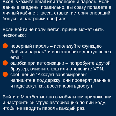
Вход, укажите email или телефон и пароль. Если
данные введены правильно, вы сразу попадете в
личный кабинет: касса, ставки, история операций,
бонусы и настройки профиля.
Если войти не получается, причин может быть
несколько:
неверный пароль – используйте функцию
Забыли пароль? и восстановите доступ через
email;
ошибка при авторизации – попробуйте другой
браузер, очистите кэш или отключите VPN;
сообщение “Аккаунт заблокирован” –
напишите в поддержку: они проверят данные
и подскажут, как восстановить доступ.
Войти в Мостбет можно в мобильном приложении
и настроить быструю авторизацию по пин-коду,
чтобы не вводить пароль каждый раз.