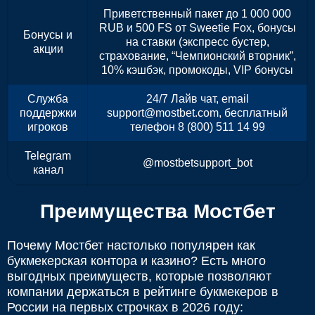
Приветственный пакет до 1 000 000
RUB и 500 FS от Sweetie Fox, бонусы
Бонусы и
на ставки (экспресс бустер,
акции
страхование, “Чемпионский вторник”,
10% кэшбэк, промокоды, VIP бонусы
Служба
24/7 Лайв чат, email
поддержки
support@mostbet.com, бесплатный
игроков
телефон 8 (800) 511 14 99
Telegram
@mostbetsupport_bot
канал
Преимущества Мостбет
Почему Мостбет настолько популярен как
букмекерская контора и казино? Есть много
выгодных преимуществ, которые позволяют
компании держаться в рейтинге букмекеров в
России на первых строчках в 2026 году: