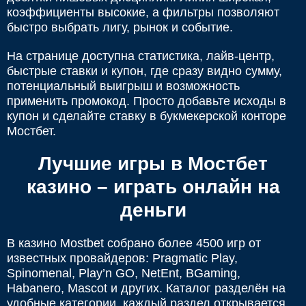
коэффициенты высокие, а фильтры позволяют
быстро выбрать лигу, рынок и событие.
На странице доступна статистика, лайв-центр,
быстрые ставки и купон, где сразу видно сумму,
потенциальный выигрыш и возможность
применить промокод. Просто добавьте исходы в
купон и сделайте ставку в букмекерской конторе
Мостбет.
Лучшие игры в Мостбет
казино – играть онлайн на
деньги
В казино Mostbet собрано более 4500 игр от
известных провайдеров: Pragmatic Play,
Spinomenal, Play’n GO, NetEnt, BGaming,
Habanero, Mascot и других. Каталог разделён на
удобные категории, каждый раздел открывается