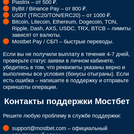
Piastrix – от 500 ₽.
ByBit / Binance Pay – от 800 ₽.
USDT (TRC20/TON/ERC20) – от 1000 ₽.
Bitcoin, Litecoin, Ethereum, Dogecoin, TON,
Ripple, Dash, AXS, USDC, TRX, BTCB – лимиты
зависят от валюты.
Mostbet Pay / СБП – быстрые переводы.
Если вы не получили выплату в течение 4-7 дней,
проверьте статус заявки в личном кабинете,
убедитесь в том, что реквизиты указаны верно и
выполнены все условия (бонусы отыграны). Если
есть ошибка – напишите в поддержку и отправьте
скриншоты операции.
Контакты поддержки Мостбет
Решите любую проблему в службе поддержки:
support@mostbet.com – официальный