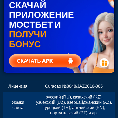
СКАЧАЙ
ПРИЛОЖЕНИЕ
МОСТБЕТ И
ПОЛУЧИ
БОНУС
СКАЧАТЬ APK
Лицензия
Curacao №8048/JAZ2016-065
русский (RU), казахский (KZ),
Языки
узбекский (UZ), азербайджанский (AZ),
сайта
турецкий (TR), английский (EN),
португальский (PT) и др.