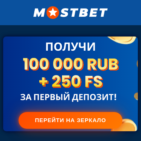
ПЕРЕЙТИ НА ЗЕРКАЛО