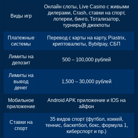
Онлайн слоты, Live Casino с живыми
дилерами, Crash, ставки на спорт,
Виды игр
лотереи, бинго, Тотализатор,
турниры]6 джекпоты
Платежные
Перевод с карты на карту, Piastrix,
системы
криптовалюты, Bybitpay, СБП
Лимиты на
500 – 100,000 рублей
депозит
Лимиты на
вывод
1,500 – 30,000 рублей
денег
Мобильное
Android APK приложение и IOS на
приложение
айфон
35 видов спорт (футбол, хоккей,
Ставки на
теннис, баскетбол, бокс, формула 1,
спорт
киберспорт и пр.)