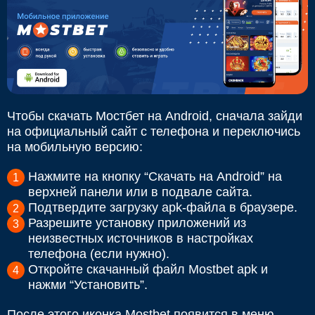
Чтобы скачать Мостбет на Android, сначала зайди
на официальный сайт с телефона и переключись
на мобильную версию:
Нажмите на кнопку “Скачать на Android” на
верхней панели или в подвале сайта.
Подтвердите загрузку apk-файла в браузере.
Разрешите установку приложений из
неизвестных источников в настройках
телефона (если нужно).
Откройте скачанный файл Mostbet apk и
нажми “Установить”.
После этого иконка Mostbet появится в меню,