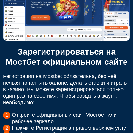
Зарегистрироваться на
Мостбет официальном сайте
Регистрация на Mostbet обязательна, без неё
нельзя пополнять баланс, делать ставки и играть
в казино. Вы можете зарегистрироваться только
один раз на свое имя. Чтобы создать аккаунт,
необходимо:
Откройте официальный сайт Мостбет или
рабочее зеркало.
Нажмите Регистрация в правом верхнем углу.